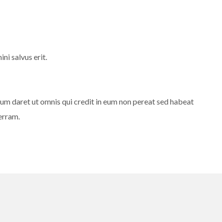
i salvus erit.
um daret ut omnis qui credit in eum non pereat sed habeat
erram.