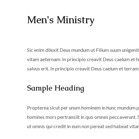
Men's Ministry
Sic enim dilexit Deus mundum ut Filium suum unigenit
vitam aeternam. In principio creavit Deus caelum e
salvus erit. In principio creavit Deus caelum et terram
Sample Heading
Propterea sicut per unum hominem in hunc mundum pe
homines mors pertransiit in quo omnes peccaverunt. 
ut omnis qui credit in eum non pereat sed habeat vita