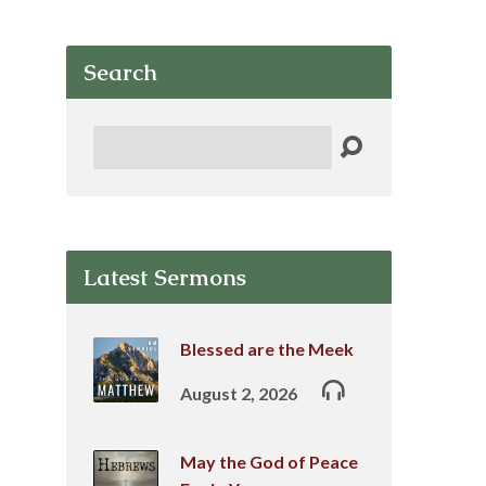
Search
Search
Latest Sermons
Blessed are the Meek
August 2, 2026
May the God of Peace