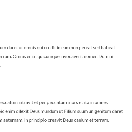
um daret ut omnis qui credit in eum non pereat sed habeat
t terram. Omnis enim quicumque invocaverit nomen Domini
.
ccatum intravit et per peccatum mors et ita in omnes
Sic enim dilexit Deus mundum ut Filium suum unigenitum daret
m aeternam. In principio creavit Deus caelum et terram.